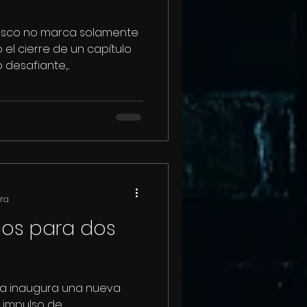
cisco no marca solamente
o el cierre de un capítulo
esafiante,...
ura
mos para dos
ca inaugura una nueva
l impulso de