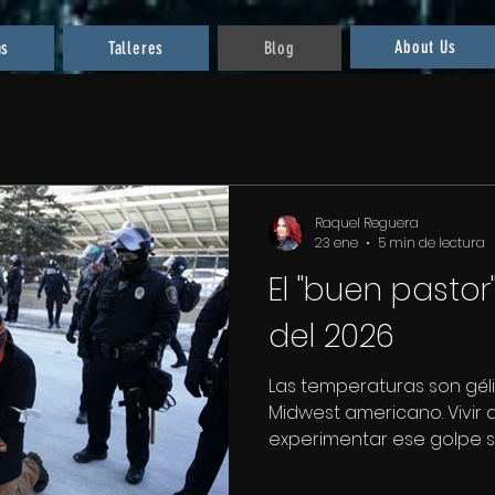
About Us
as
Talleres
Blog
Raquel Reguera
23 ene
5 min de lectura
El "buen pastor
del 2026
Las temperaturas son géli
Midwest americano. Vivir a
experimentar ese golpe sec
tos con la primera bocana
siquiera los -23°C fueron