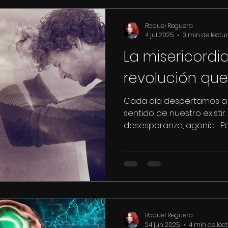
deja pensativa —y un tan
encajar esta alusión "divina" en la música, ta
Raquel Reguera
porque, en el fondo, rec
4 jul 2025
3 min de lectu
por el que transitamos m
La misericordia
revolución que
Cada día despertamos a
sentido de nuestro existir. O
desesperanza, agonía… Par
Raquel Reguera
24 jun 2025
4 min de lec