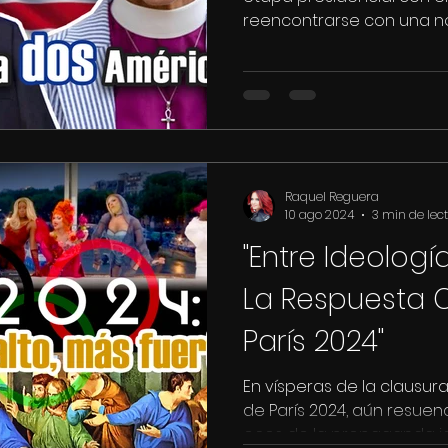
reencontrarse con una n
que...
Raquel Reguera
10 ago 2024
3 min de lec
"Entre Ideología
La Respuesta C
París 2024"
En vísperas de la clausur
de París 2024, aún resue
ecos de la propaganda ide