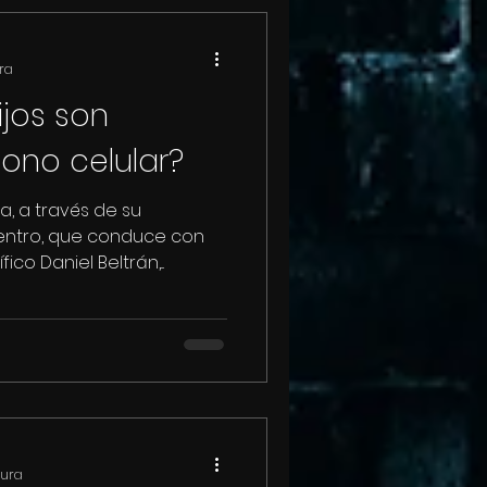
ra
ijos son
fono celular?
, a través de su
entro, que conduce con
ico Daniel Beltrán,...
tura