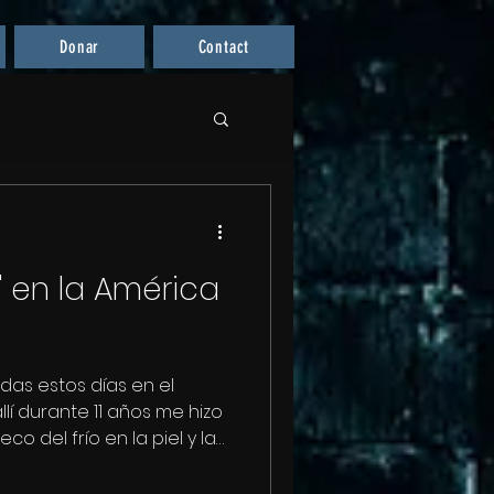
Donar
Contact
" en la América
das estos días en el
llí durante 11 años me hizo
o del frío en la piel y la
da de aire. Pero ni
 suficientes para detener