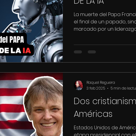
DE LA IA
La muerte del Papa Fran
el final de un papado, sin
marcado por un liderazgo d
Raquel Reguera
3 feb 2025
5 min de lect
Dos cristianis
Américas
Estados Unidos de Améri
etapa presidencial con e