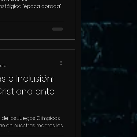
ostálgica “época dorada”
tura
s e Inclusión:
ristiana ante
a de los Juegos Olímpicos
nan en nuestras mentes los
ológica...