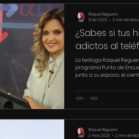
Raquel Reguera
5 dic 2023
2 min de lectu
¿Sabes si tus h
adictos al telé
La teóloga Raquel Reguera
programa Punto de Encu
junto a su esposo, el científ
Raquel Reguera
2 may 2023
2 min de lec