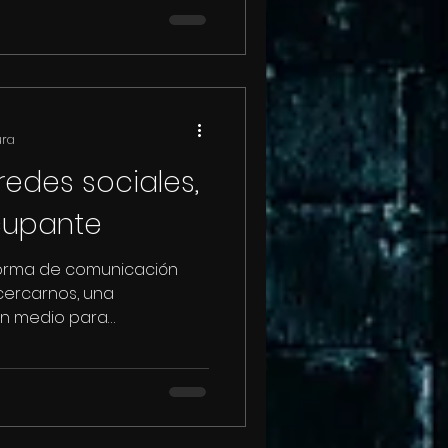
ura
redes sociales,
cupante
orma de comunicación
acercarnos, una
un medio para