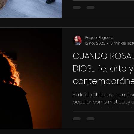
el calor humano de ciento
Evangelio que en marcha 
la cara por aquellos que no 
Yahoo news Llevamos var
escalada de desamparo 
Raquel Reguera
12 nov 2025
6 min de lect
CUANDO ROSAL
DIOS... fe, arte 
contemporáne
He leído titulares que de
popular como mística , y 
ascensión, de éxtasis, in
del pop”. Y me alegra. Porque cuando el mundo
vuelve a pronunciar el no
que todavía hay sed de l