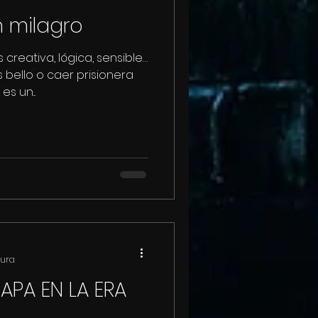
 milagro
 creativa, lógica, sensible…
bello o caer prisionera
s un...
tura
PAPA EN LA ERA