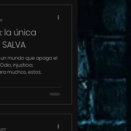
to sobrecogida— intentar
l vez
onozco el camino estrecho
ra
uchos arti
: la única
 SALVA
 un mundo que apaga el
dio, injusticia,
a muchos, estos...
tura